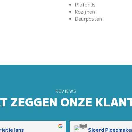
Plafonds
Kozijnen
Deurposten
REVIEWS
T ZEGGEN ONZE KLAN
ietje lans
Sjoerd Ploegmake