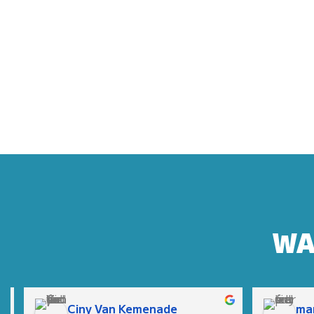
WA
Ciny Van Kemenade
mar