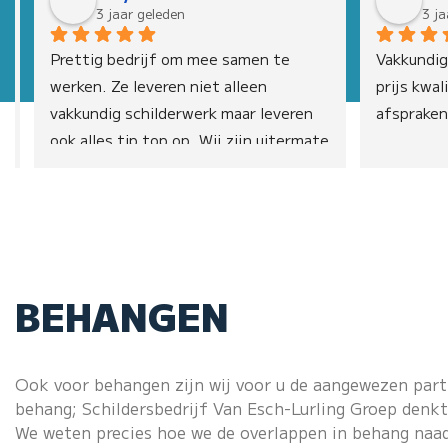
3 jaar geleden
3 ja
Prettig bedrijf om mee samen te 
Vakkundige
werken. Ze leveren niet alleen 
prijs kwal
vakkundig schilderwerk maar leveren 
afspraken
 
ook alles tip top op. Wij zijn uitermate 
tevreden.Kees en Ciny
BEHANGEN
Ook voor behangen zijn wij voor u de aangewezen parti
behang; Schildersbedrijf Van Esch-Lurling Groep denk
We weten precies hoe we de overlappen in behang naad