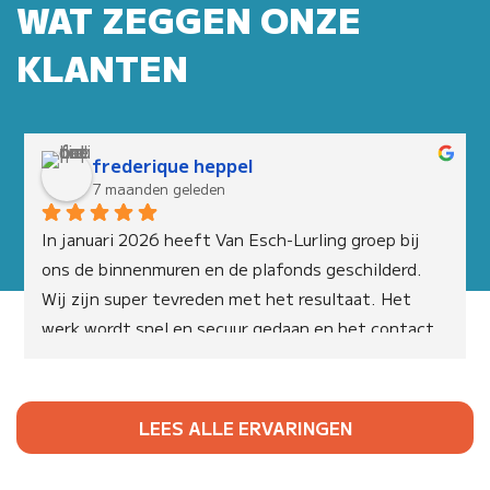
WAT ZEGGEN ONZE
KLANTEN
frederique heppel
7 maanden geleden
In januari 2026 heeft Van Esch-Lurling groep bij 
ons de binnenmuren en de plafonds geschilderd. 
Wij zijn super tevreden met het resultaat. Het 
werk wordt snel en secuur gedaan en het contact 
met ze is heel open en fijn. Wij zullen voor een 
volgende klus zeker naar ze terug gaan.
LEES ALLE ERVARINGEN