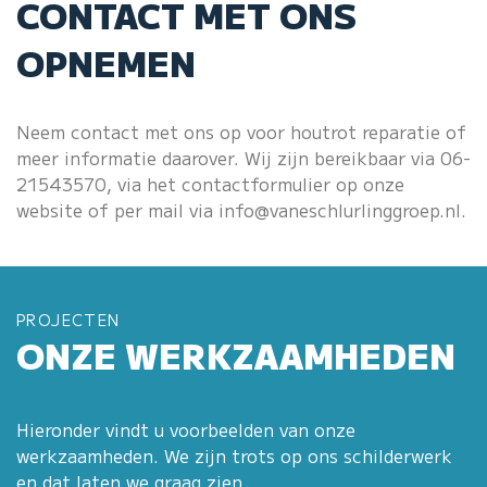
CONTACT MET ONS
OPNEMEN
Neem contact met ons op voor houtrot reparatie of
meer informatie daarover. Wij zijn bereikbaar via
06-
21543570
, via het
contactformulier
op onze
website of per mail via
info@vaneschlurlinggroep.nl
.
PROJECTEN
ONZE WERKZAAMHEDEN
Hieronder vindt u voorbeelden van onze
werkzaamheden. We zijn trots op ons schilderwerk
en dat laten we graag zien.